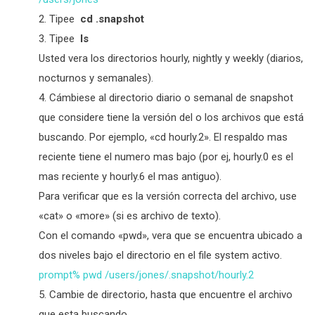
Tipee
cd .snapshot
Tipee
ls
Usted vera los directorios hourly, nightly y weekly (diarios,
nocturnos y semanales).
Cámbiese al directorio diario o semanal de snapshot
que considere tiene la versión del o los archivos que está
buscando. Por ejemplo, «cd hourly.2». El respaldo mas
reciente tiene el numero mas bajo (por ej, hourly.0 es el
mas reciente y hourly.6 el mas antiguo).
Para verificar que es la versión correcta del archivo, use
«cat» o «more» (si es archivo de texto).
Con el comando «pwd», vera que se encuentra ubicado a
dos niveles bajo el directorio en el file system activo.
prompt% pwd /users/jones/.snapshot/hourly.2
Cambie de directorio, hasta que encuentre el archivo
que esta buscando.