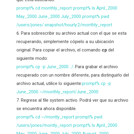
prompt% cd monthly_report prompt% ls April_2000
May_2000 June_2000 July_2000 prompt% pwd
/users/jones/.snapshot/hourly.2/monthly_report
Para sobrescribir su archivo actual con el que se esta
recuperando, simplemente cópielo a su ubicación
original. Para copiar el archivo, el comando
cp
del
siguiente modo:
prompt% cp -p June_2000 ../..
Para grabar el archivo
recuperado con un nombre diferente, para distinguirlo del
archivo actual, utilice lo siguiente:
prompt% cp -p
June_2000 ~/monthly_report/June_2000
Regrese al file system activo. Podrá ver que su archivo
se encuentra ahora disponible.
prompt% cd ~/montly_report prompt% pwd
/users/jones/montly_report prompt% ls April_2000
May_2000 June_2000 July_2000 August_2000