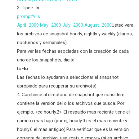
Tipee
ls
prompt% ls
April_2000 May_2000 July_2000 August_2000
Usted vera
los archivos de snapshot hourly, nightly y weekly (diarios,
nocturnos y semanales).
Para ver las fechas asociadas con la creación de cada
uno de los snapshots, digite
ls -lu
.
Las fechas lo ayudaran a seleccionar el snapshot
apropiado para recuperar su archivo(s).
Cámbiese al directorio de snapshot que considere
contiene la versión del o los archivos que busca. Por
ejemplo, «cd hourly.2». El respaldo mas reciente tiene el
numero mas bajo (por ej, hourly.0 es el mas reciente y
hourly.6 el mas antiguo).Para verificar que es la versión
correcta del archivo, use «cat» o «more» (si es archivo