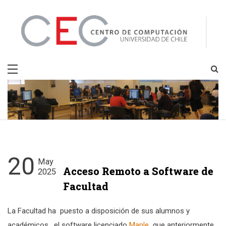
Skip
to
content
CEC
Centro de Computación
20
May
Acceso Remoto a Software de
2025
Facultad
La Facultad ha puesto a disposición de sus alumnos y
académicos, el software licenciado
Maple
que anteriormente