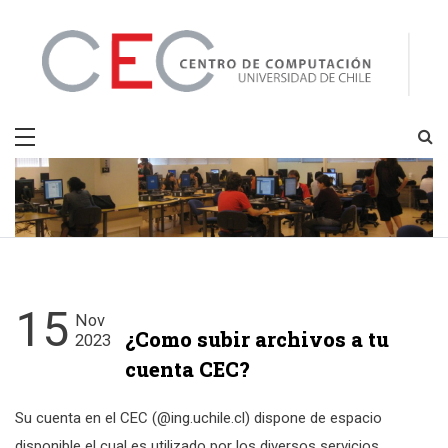
Skip
to
content
CEC
Centro de Computación
15
Nov
¿Como subir archivos a tu
2023
cuenta CEC?
Su cuenta en el CEC (@ing.uchile.cl) dispone de espacio
disponible el cual es utilizado por los diversos servicios