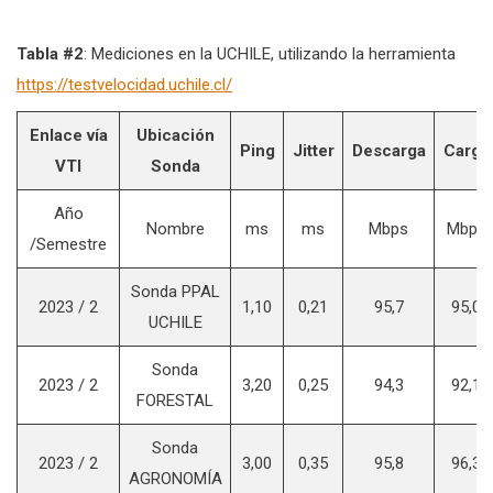
Tabla #2
: Mediciones en la UCHILE, utilizando la herramienta
https://testvelocidad.uchile.cl/
Enlace
vía
Ubicación
Ping
Jitter
Descarga
Carga
VTI
Sonda
Año
Nombre
ms
ms
Mbps
Mbps
/Semestre
Sonda PPAL
2023 / 2
1,10
0,21
95,7
95,0
UCHILE
Sonda
2023 / 2
3,20
0,25
94,3
92,1
FORESTAL
Sonda
2023 / 2
3,00
0,35
95,8
96,3
AGRONOMÍA