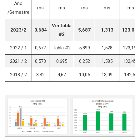
Año
ms
ms
ms
ms
ms
/Semestre
Ver
Tabla
2023/2
0,684
5,687
1,313
123,072
#2
2022 / 1
0,677
Tabla #2
5,899
1,528
123,193
2021 / 2
0,573
0,695
6,252
1,585
132,458
2018 / 2
3,42
4,67
10,05
13,09
142,51