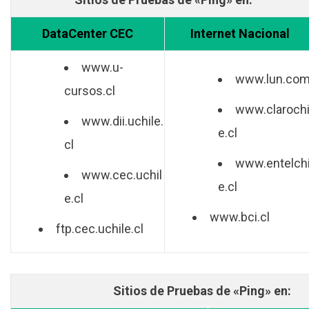
DataCenter CEC
Internet Nacional
www.u-
www.lun.co
cursos.cl
www.clarochi
www.dii.uchile.
e.cl
cl
www.entelchi
www.cec.uchil
e.cl
e.cl
www.bci.cl
ftp.cec.uchile.cl
Sitios de Pruebas de «Ping» en: