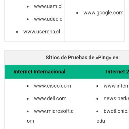
www.usm.cl
www.google.com
www.udec.cl
www.userena.cl
Sitios de Pruebas de «Ping» en:
Internet Internacional
Internet 2
www.cisco.com
www.inter
www.dell.com
news.berke
www.microsoft.c
bwctl.chic.
om
edu